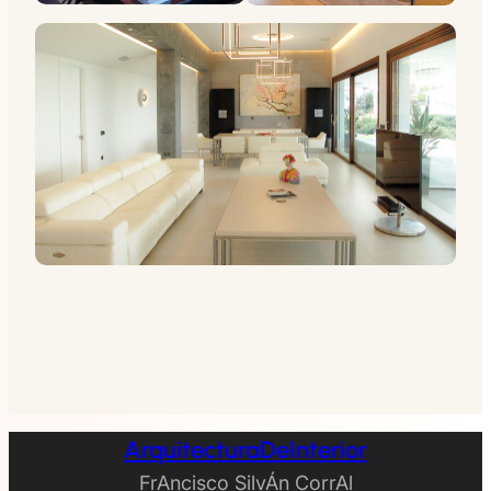
ArquitecturaDeInterior
FrAncisco SilvÁn CorrAl