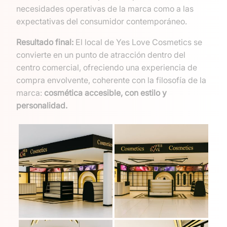
necesidades operativas de la marca como a las
expectativas del consumidor contemporáneo.
Resultado final:
El local de Yes Love Cosmetics se
convierte en un punto de atracción dentro del
centro comercial, ofreciendo una experiencia de
compra envolvente, coherente con la filosofía de la
marca:
cosmética accesible, con estilo y
personalidad.