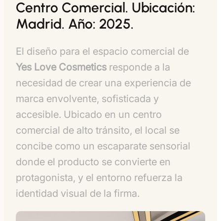
Centro Comercial. Ubicación:
Madrid. Año: 2025.
El diseño para el espacio comercial de
Yes Love Cosmetics
responde a la
necesidad de crear una experiencia de
marca envolvente, sofisticada y
accesible. Ubicado en un centro
comercial de alto tránsito, el local se
concibe como un escaparate sensorial
donde el producto se convierte en
protagonista, y el entorno refuerza la
identidad visual de la firma.